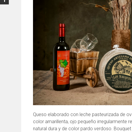
Queso elaborado con leche pasteurizada de ov
color amarillenta, ojo pequeño irregularmente r
natural dura y de color pardo verdoso. Bouquet 